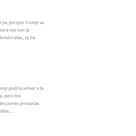
o ya, porque Trump va
cera vez con la
 demócratas, se ha
mp podría volver a la
a, pero los
elecciones primarias
ías....