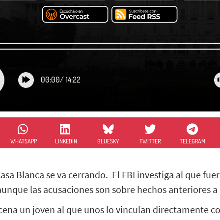
00:00
/
14:22
WHATSAPP
LINKEDIN
BLUESKY
TWITTER
TELEGRAM
 Casa Blanca se va cerrando. El FBI investiga al que fu
unque las acusaciones son sobre hechos anteriores a 
ena un joven al que unos lo vinculan directamente con