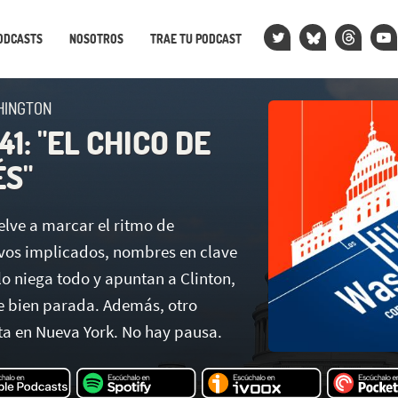
ODCASTS
NOSOTROS
TRAE TU PODCAST
HINGTON
1: "EL CHICO DE
ÉS"
elve a marcar el ritmo de
vos implicados, nombres en clave
lo niega todo y apuntan a Clinton,
 bien parada. Además, otro
ta en Nueva York. No hay pausa.