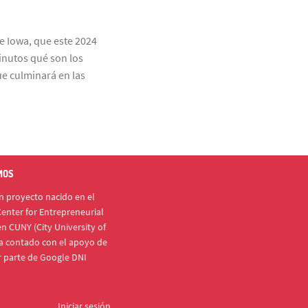
e Iowa, que este 2024
inutos qué son los
ue culminará en las
MOS
 proyecto nacido en el
enter for Entrepreneurial
n CUNY (City University of
a contado con el apoyo de
r parte de Google DNI
Iniciar sesión