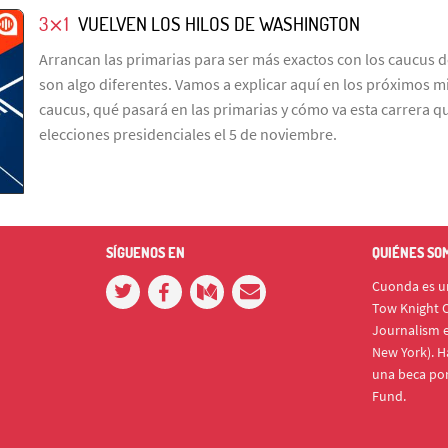
3⨯1
VUELVEN LOS HILOS DE WASHINGTON
Arrancan las primarias para ser más exactos con los caucus d
son algo diferentes. Vamos a explicar aquí en los próximos m
caucus, qué pasará en las primarias y cómo va esta carrera q
elecciones presidenciales el 5 de noviembre.
SÍGUENOS EN
QUIÉNES SO
Cuonda es un
Tow Knight C
Journalism e
New York). H
una beca po
Fund.