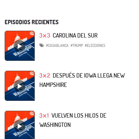
EPISODIOS RECIENTES
3⨯3
CAROLINA DEL SUR
#CASABLANCA
#TRUMP
#ELECCIONES
3⨯2
DESPUÉS DE IOWA LLEGA NEW
HAMPSHIRE
3⨯1
VUELVEN LOS HILOS DE
WASHINGTON