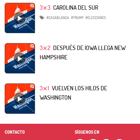
3⨯3
CAROLINA DEL SUR
#CASABLANCA
#TRUMP
#ELECCIONES
3⨯2
DESPUÉS DE IOWA LLEGA NEW
HAMPSHIRE
3⨯1
VUELVEN LOS HILOS DE
WASHINGTON
CONTACTO
SÍGUENOS EN