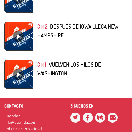
3⨯2
DESPUÉS DE IOWA LLEGA NEW
HAMPSHIRE
3⨯1
VUELVEN LOS HILOS DE
WASHINGTON
CONTACTO
SÍGUENOS EN
Cuonda SL
info@cuonda.com
Política de Privacidad