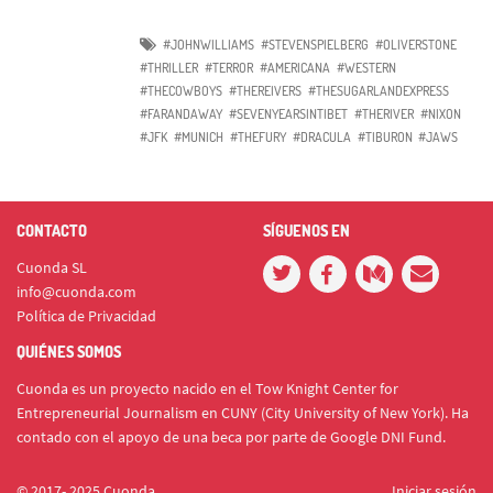
#JOHNWILLIAMS
#STEVENSPIELBERG
#OLIVERSTONE
#THRILLER
#TERROR
#AMERICANA
#WESTERN
#THECOWBOYS
#THEREIVERS
#THESUGARLANDEXPRESS
#FARANDAWAY
#SEVENYEARSINTIBET
#THERIVER
#NIXON
#JFK
#MUNICH
#THEFURY
#DRACULA
#TIBURON
#JAWS
CONTACTO
SÍGUENOS EN
Cuonda SL
info@cuonda.com
Política de Privacidad
QUIÉNES SOMOS
Cuonda es un proyecto nacido en el Tow Knight Center for
Entrepreneurial Journalism en CUNY (City University of New York). Ha
contado con el apoyo de una beca por parte de Google DNI Fund.
© 2017- 2025 Cuonda
Iniciar sesión