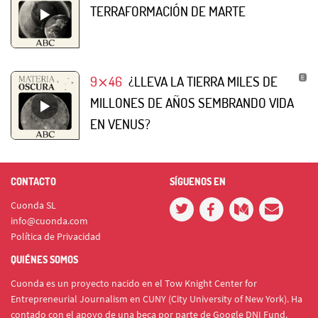
TERRAFORMACIÓN DE MARTE
9⨯46
¿LLEVA LA TIERRA MILES DE
MILLONES DE AÑOS SEMBRANDO VIDA
EN VENUS?
CONTACTO
SÍGUENOS EN
Cuonda SL
info@cuonda.com
Política de Privacidad
QUIÉNES SOMOS
Cuonda es un proyecto nacido en el Tow Knight Center for
Entrepreneurial Journalism en CUNY (City University of New York). Ha
contado con el apoyo de una beca por parte de Google DNI Fund.