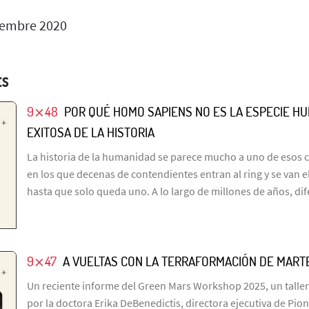
iembre 2020
ES
9⨯48
POR QUÉ HOMO SAPIENS NO ES LA ESPECIE H
EXITOSA DE LA HISTORIA
La historia de la humanidad se parece mucho a uno de esos 
en los que decenas de contendientes entran al ring y se van 
hasta que solo queda uno. A lo largo de millones de años, di
9⨯47
A VUELTAS CON LA TERRAFORMACIÓN DE MART
Un reciente informe del Green Mars Workshop 2025, un taller
por la doctora Erika DeBenedictis, directora ejecutiva de Pio