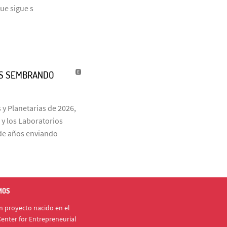
que sigue s
ÑOS SEMBRANDO
 y Planetarias de 2026,
 y los Laboratorios
s de años enviando
MOS
 proyecto nacido en el
enter for Entrepreneurial