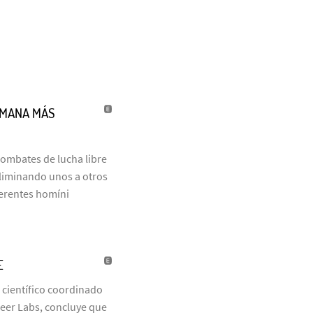
UMANA MÁS
combates de lucha libre
eliminando unos a otros
ferentes homíni
E
 científico coordinado
neer Labs, concluye que