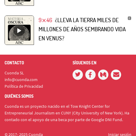
9⨯46
¿LLEVA LA TIERRA MILES DE
MILLONES DE AÑOS SEMBRANDO VIDA
EN VENUS?
CONTACTO
SÍGUENOS EN
Cuonda SL
info@cuonda.com
Política de Privacidad
QUIÉNES SOMOS
Cuonda es un proyecto nacido en el Tow Knight Center for
Entrepreneurial Journalism en CUNY (City University of New York). Ha
contado con el apoyo de una beca por parte de Google DNI Fund.
© 2017- 2025 Cuonda
Iniciar sesión