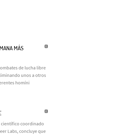
UMANA MÁS
combates de lucha libre
eliminando unos a otros
ferentes homíni
E
 científico coordinado
neer Labs, concluye que