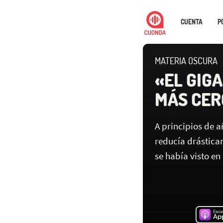
CUENTA
P
MATERIA OSCURA
«EL GIG
MÁS CER
A principios de a
reducía drástic
se había visto en