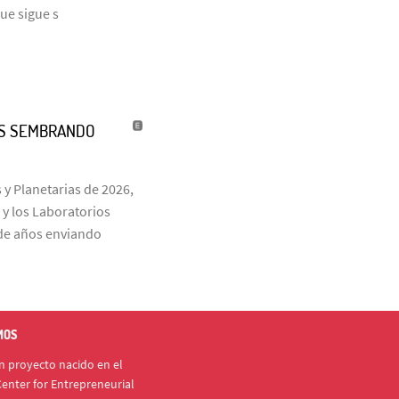
que sigue s
ÑOS SEMBRANDO
 y Planetarias de 2026,
 y los Laboratorios
s de años enviando
MOS
 proyecto nacido en el
enter for Entrepreneurial