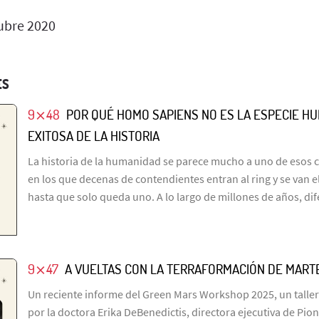
ubre 2020
ES
9⨯48
POR QUÉ HOMO SAPIENS NO ES LA ESPECIE H
EXITOSA DE LA HISTORIA
La historia de la humanidad se parece mucho a uno de esos 
en los que decenas de contendientes entran al ring y se van 
hasta que solo queda uno. A lo largo de millones de años, di
9⨯47
A VUELTAS CON LA TERRAFORMACIÓN DE MART
Un reciente informe del Green Mars Workshop 2025, un taller
por la doctora Erika DeBenedictis, directora ejecutiva de Pio