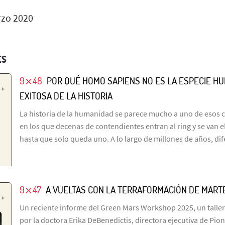
zo 2020
ES
9⨯48
POR QUÉ HOMO SAPIENS NO ES LA ESPECIE H
EXITOSA DE LA HISTORIA
La historia de la humanidad se parece mucho a uno de esos 
en los que decenas de contendientes entran al ring y se van 
hasta que solo queda uno. A lo largo de millones de años, di
9⨯47
A VUELTAS CON LA TERRAFORMACIÓN DE MART
Un reciente informe del Green Mars Workshop 2025, un taller
por la doctora Erika DeBenedictis, directora ejecutiva de Pio