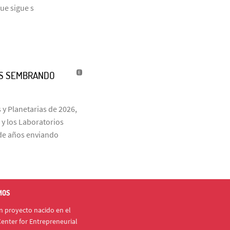
que sigue s
ÑOS SEMBRANDO
 y Planetarias de 2026,
 y los Laboratorios
s de años enviando
MOS
 proyecto nacido en el
enter for Entrepreneurial