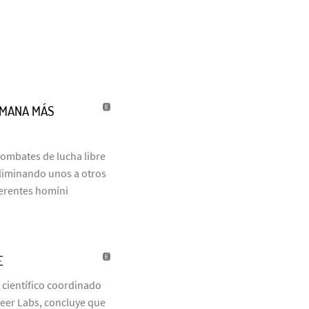
UMANA MÁS
combates de lucha libre
eliminando unos a otros
ferentes homíni
E
 científico coordinado
neer Labs, concluye que