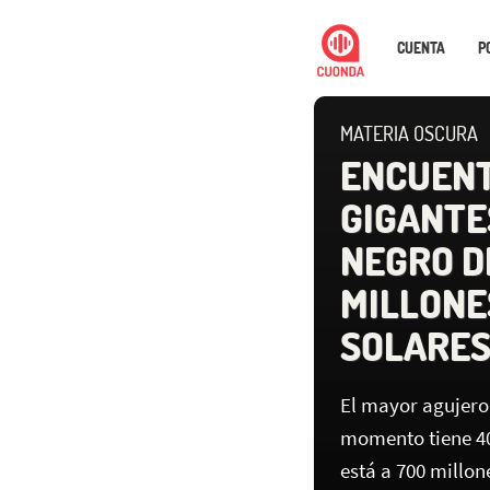
CUENTA
P
MATERIA OSCURA
ENCUEN
GIGANTE
NEGRO D
MILLONE
SOLARE
El mayor agujero
momento tiene 40
está a 700 millon