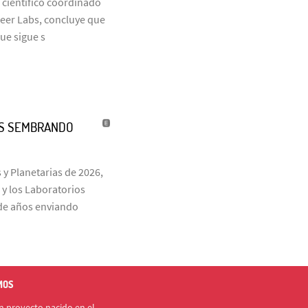
 científico coordinado
neer Labs, concluye que
que sigue s
ÑOS SEMBRANDO
 y Planetarias de 2026,
 y los Laboratorios
s de años enviando
MOS
 proyecto nacido en el