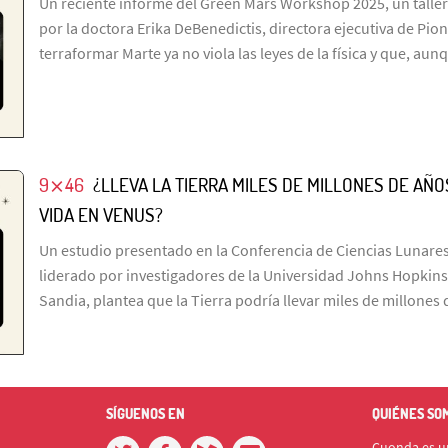
Un reciente informe del Green Mars Workshop 2025, un taller
por la doctora Erika DeBenedictis, directora ejecutiva de Pio
terraformar Marte ya no viola las leyes de la física y que, aun
9⨯46
¿LLEVA LA TIERRA MILES DE MILLONES DE A
VIDA EN VENUS?
Un estudio presentado en la Conferencia de Ciencias Lunares
liderado por investigadores de la Universidad Johns Hopkins
Sandia, plantea que la Tierra podría llevar miles de millone
SÍGUENOS EN
QUIÉNES SO
Cuonda es un