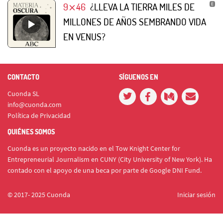
9⨯46
¿LLEVA LA TIERRA MILES DE
MILLONES DE AÑOS SEMBRANDO VIDA
EN VENUS?
CONTACTO
SÍGUENOS EN
Cuonda SL
info@cuonda.com
Política de Privacidad
QUIÉNES SOMOS
Cuonda es un proyecto nacido en el Tow Knight Center for
Entrepreneurial Journalism en CUNY (City University of New York). Ha
contado con el apoyo de una beca por parte de Google DNI Fund.
© 2017- 2025 Cuonda
Iniciar sesión