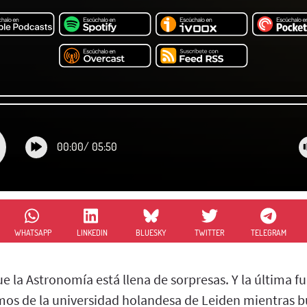
00:00
/
05:50
WHATSAPP
LINKEDIN
BLUESKY
TWITTER
TELEGRAM
 la Astronomía está llena de sorpresas. Y la última fue
os de la universidad holandesa de Leiden mientras b