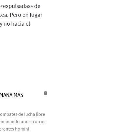
d «expulsadas» de
tea. Pero en lugar
y no hacia el
UMANA MÁS
combates de lucha libre
eliminando unos a otros
ferentes homíni