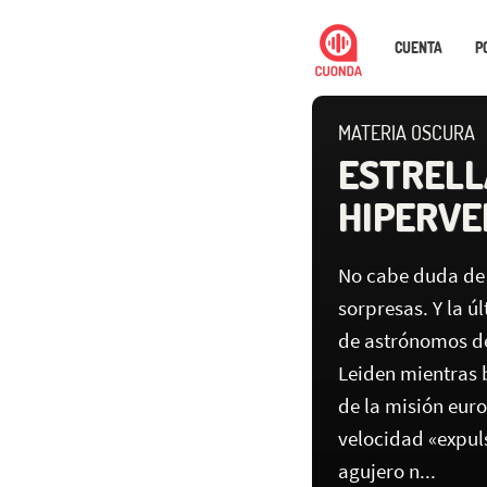
CUENTA
P
MATERIA OSCURA
ESTRELL
HIPERVE
No cabe duda de 
sorpresas. Y la ú
de astrónomos de
Leiden mientras 
de la misión euro
velocidad «expul
agujero n...