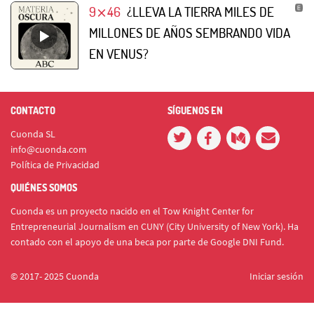
9⨯46
¿LLEVA LA TIERRA MILES DE
MILLONES DE AÑOS SEMBRANDO VIDA
EN VENUS?
CONTACTO
SÍGUENOS EN
Cuonda SL
info@cuonda.com
Política de Privacidad
QUIÉNES SOMOS
Cuonda es un proyecto nacido en el Tow Knight Center for
Entrepreneurial Journalism en CUNY (City University of New York). Ha
contado con el apoyo de una beca por parte de Google DNI Fund.
© 2017- 2025 Cuonda
Iniciar sesión