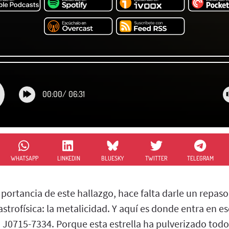
00:00
/
06:31
WHATSAPP
LINKEDIN
BLUESKY
TWITTER
TELEGRAM
portancia de este hallazgo, hace falta darle un repas
strofísica: la metalicidad. Y aquí es donde entra en e
 J0715-7334. Porque esta estrella ha pulverizado todo