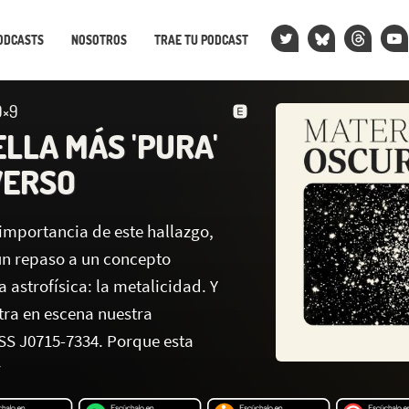
ODCASTS
NOSOTROS
TRAE TU PODCAST
9×9
LLA MÁS 'PURA'
VERSO
 importancia de este hallazgo,
 un repaso a un concepto
 astrofísica: la metalicidad. Y
tra en escena nuestra
SS J0715-7334. Porque esta
r