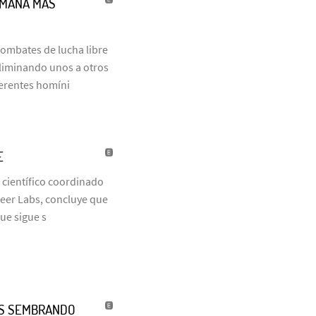
UMANA MÁS
combates de lucha libre
eliminando unos a otros
ferentes homíni
E
 científico coordinado
neer Labs, concluye que
que sigue s
ÑOS SEMBRANDO