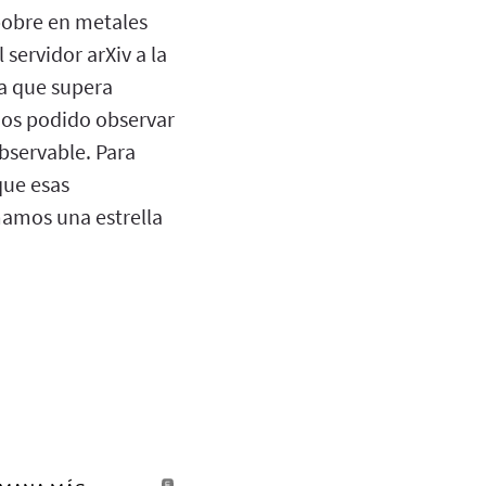
pobre en metales
servidor arXiv a la
ja que supera
mos podido observar
bservable. Para
que esas
amamos una estrella