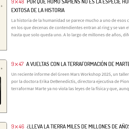
9⨯48
POR QUÉ HOMO SAPIENS NO ES LA ESPECIE H
EXITOSA DE LA HISTORIA
La historia de la humanidad se parece mucho a uno de esos 
en los que decenas de contendientes entran al ring y se van 
hasta que solo queda uno. A lo largo de millones de años, di
9⨯47
A VUELTAS CON LA TERRAFORMACIÓN DE MART
Un reciente informe del Green Mars Workshop 2025, un taller
por la doctora Erika DeBenedictis, directora ejecutiva de Pio
terraformar Marte ya no viola las leyes de la física y que, aun
9⨯46
¿LLEVA LA TIERRA MILES DE MILLONES DE A