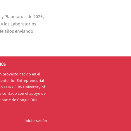
 y Planetarias de 2026,
 y los Laboratorios
s de años enviando
MOS
 proyecto nacido en el
enter for Entrepreneurial
n CUNY (City University of
a contado con el apoyo de
r parte de Google DNI
Iniciar sesión