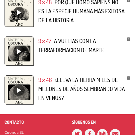
9⨯48
POR QUÉ HOMO SAPIENS NO
ES LA ESPECIE HUMANA MÁS EXITOSA
DE LA HISTORIA
9⨯47
A VUELTAS CON LA
TERRAFORMACIÓN DE MARTE
9⨯46
¿LLEVA LA TIERRA MILES DE
MILLONES DE AÑOS SEMBRANDO VIDA
EN VENUS?
CONTACTO
SÍGUENOS EN
Cuonda SL