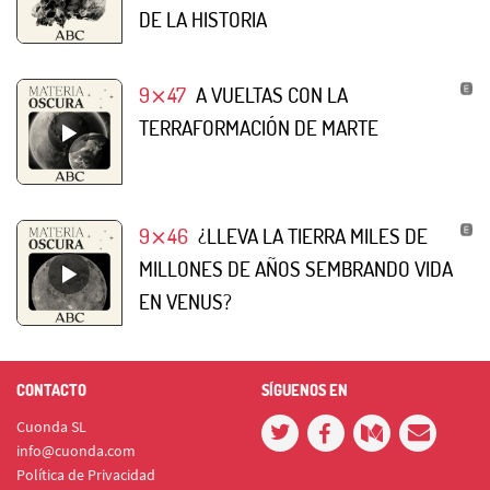
DE LA HISTORIA
9⨯47
A VUELTAS CON LA
TERRAFORMACIÓN DE MARTE
9⨯46
¿LLEVA LA TIERRA MILES DE
MILLONES DE AÑOS SEMBRANDO VIDA
EN VENUS?
CONTACTO
SÍGUENOS EN
Cuonda SL
info@cuonda.com
Política de Privacidad