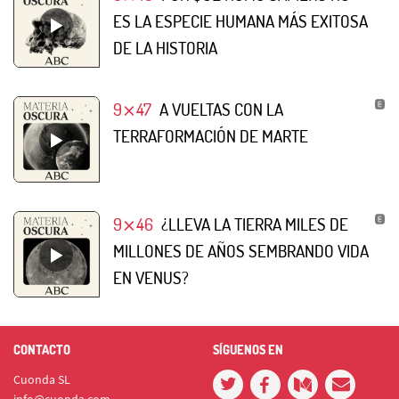
ES LA ESPECIE HUMANA MÁS EXITOSA
DE LA HISTORIA
9⨯47
A VUELTAS CON LA
TERRAFORMACIÓN DE MARTE
9⨯46
¿LLEVA LA TIERRA MILES DE
MILLONES DE AÑOS SEMBRANDO VIDA
EN VENUS?
CONTACTO
SÍGUENOS EN
Cuonda SL
info@cuonda.com