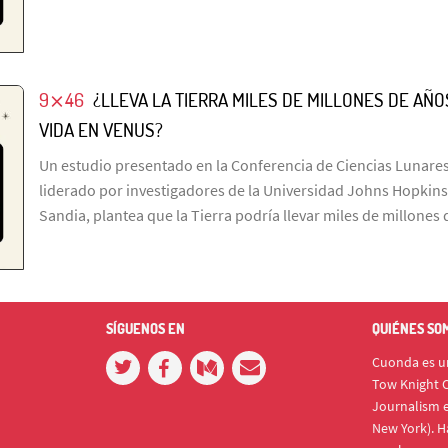
9⨯46
¿LLEVA LA TIERRA MILES DE MILLONES DE A
VIDA EN VENUS?
Un estudio presentado en la Conferencia de Ciencias Lunares
liderado por investigadores de la Universidad Johns Hopkins
Sandia, plantea que la Tierra podría llevar miles de millone
SÍGUENOS EN
QUIÉNES SO
Cuonda es un
Tow Knight C
Journalism e
New York). H