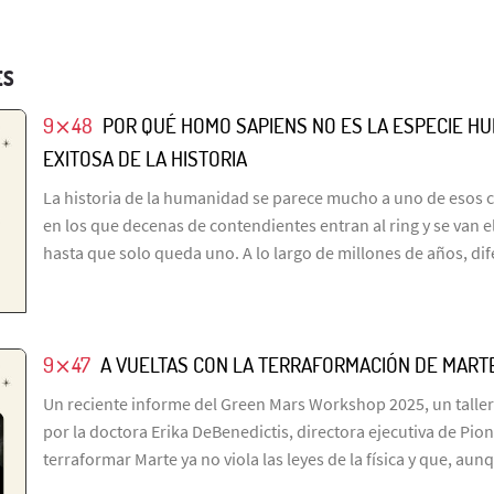
ES
9⨯48
POR QUÉ HOMO SAPIENS NO ES LA ESPECIE H
EXITOSA DE LA HISTORIA
La historia de la humanidad se parece mucho a uno de esos 
en los que decenas de contendientes entran al ring y se van 
hasta que solo queda uno. A lo largo de millones de años, di
9⨯47
A VUELTAS CON LA TERRAFORMACIÓN DE MART
Un reciente informe del Green Mars Workshop 2025, un taller
por la doctora Erika DeBenedictis, directora ejecutiva de Pio
terraformar Marte ya no viola las leyes de la física y que, aun