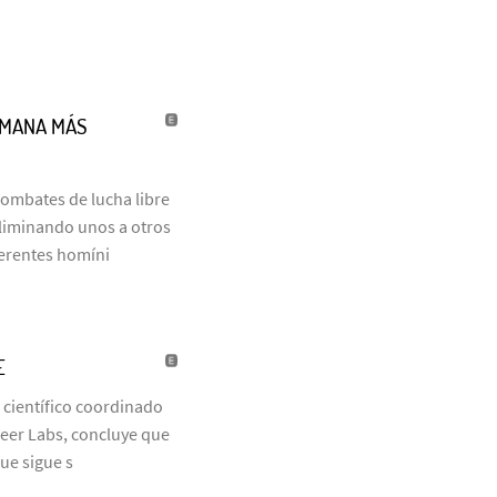
UMANA MÁS
combates de lucha libre
eliminando unos a otros
ferentes homíni
E
 científico coordinado
neer Labs, concluye que
que sigue s