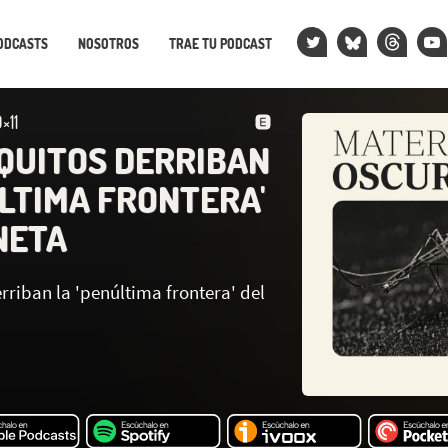
ODCASTS
NOSOTROS
TRAE TU PODCAST
×11
QUITOS DERRIBAN
ÚLTIMA FRONTERA'
NETA
riban la 'penúltima frontera' del