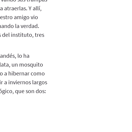
atraerlas. Y allí,
uestro amigo vio
hando la verdad.
 del instituto, tres
landés, lo ha
ulata, un mosquito
do a hibernar como
 a inviernos largos
lógico, que son dos: