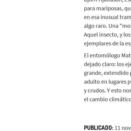
para mariposas, que
en esa inusual tram
algo raro. Una "mos
Aquel insecto, y los
ejemplares de la e
El entomólogo Matth
dejado claro: los 
grande, extendido p
adulto en lugares p
y crudos. Y esto no
el cambio climático
PUBLICADO:
11 nov