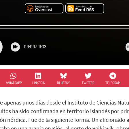
00:00
/
11:33
WHATSAPP
LINKEDIN
BLUESKY
TWITTER
TELEGRAM
ce apenas unos días desde el Instituto de Ciencias Natur
tos ha sido confirmada en territorio islandés por pri
ión nórdica. Fue de la siguiente forma. Un aficionado a 
taba en una granja en Kjós, al norte de Reikiavik, ob