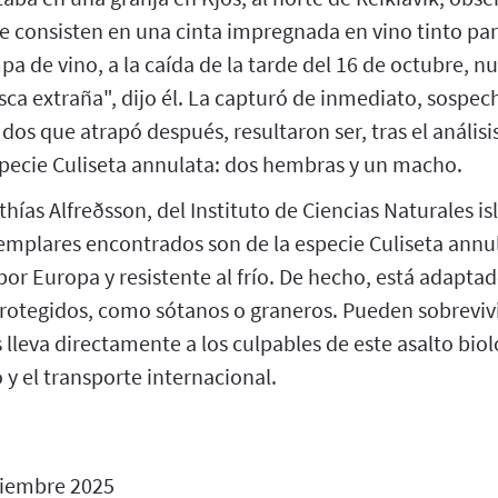
 consisten en una cinta impregnada en vino tinto para 
pa de vino, a la caída de la tarde del 16 de octubre, n
ca extraña", dijo él. La capturó de inmediato, sospec
 dos que atrapó después, resultaron ser, tras el análisis
specie Culiseta annulata: dos hembras y un macho.
ías Alfreðsson, del Instituto de Ciencias Naturales is
ejemplares encontrados son de la especie Culiseta ann
or Europa y resistente al frío. De hecho, está adapta
rotegidos, como sótanos o graneros. Pueden sobrevivir
s lleva directamente a los culpables de este asalto bio
 y el transporte internacional.
iembre 2025