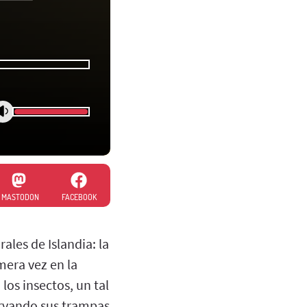
MASTODON
FACEBOOK
ales de Islandia: la
mera vez en la
los insectos, un tal
servando sus trampas