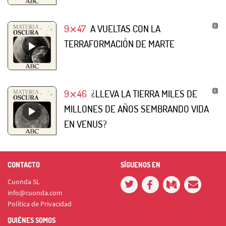
9⨯47
A VUELTAS CON LA
TERRAFORMACIÓN DE MARTE
9⨯46
¿LLEVA LA TIERRA MILES DE
MILLONES DE AÑOS SEMBRANDO VIDA
EN VENUS?
CONTACTO
SÍGUENOS EN
Cuonda SL
info@cuonda.com
Política de Privacidad
QUIÉNES SOMOS