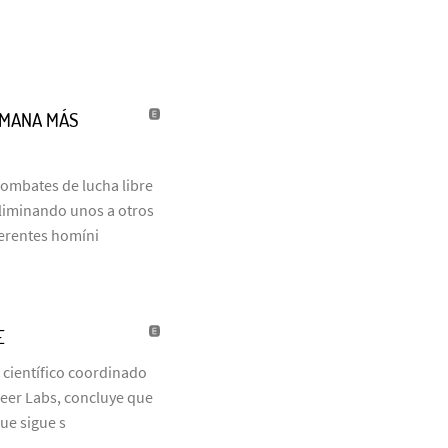
UMANA MÁS
combates de lucha libre
eliminando unos a otros
ferentes homíni
E
 científico coordinado
neer Labs, concluye que
que sigue s