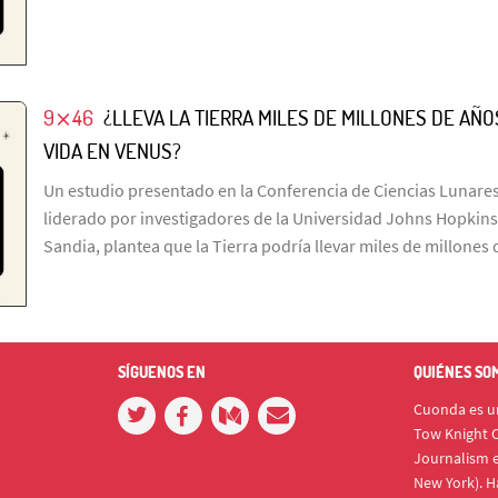
9⨯46
¿LLEVA LA TIERRA MILES DE MILLONES DE A
VIDA EN VENUS?
Un estudio presentado en la Conferencia de Ciencias Lunares
liderado por investigadores de la Universidad Johns Hopkins
Sandia, plantea que la Tierra podría llevar miles de millone
SÍGUENOS EN
QUIÉNES SO
Cuonda es un
Tow Knight C
Journalism e
New York). H