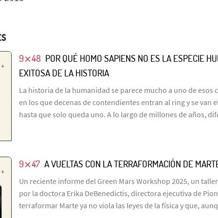
ES
9⨯48
POR QUÉ HOMO SAPIENS NO ES LA ESPECIE H
EXITOSA DE LA HISTORIA
La historia de la humanidad se parece mucho a uno de esos 
en los que decenas de contendientes entran al ring y se van 
hasta que solo queda uno. A lo largo de millones de años, di
9⨯47
A VUELTAS CON LA TERRAFORMACIÓN DE MART
Un reciente informe del Green Mars Workshop 2025, un taller
por la doctora Erika DeBenedictis, directora ejecutiva de Pio
terraformar Marte ya no viola las leyes de la física y que, aun