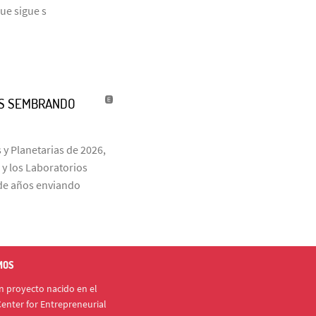
que sigue s
ÑOS SEMBRANDO
 y Planetarias de 2026,
 y los Laboratorios
s de años enviando
MOS
 proyecto nacido en el
enter for Entrepreneurial