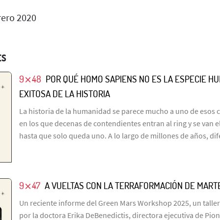
rero 2020
ES
9⨯48
POR QUÉ HOMO SAPIENS NO ES LA ESPECIE H
EXITOSA DE LA HISTORIA
La historia de la humanidad se parece mucho a uno de esos 
en los que decenas de contendientes entran al ring y se van 
hasta que solo queda uno. A lo largo de millones de años, di
9⨯47
A VUELTAS CON LA TERRAFORMACIÓN DE MART
Un reciente informe del Green Mars Workshop 2025, un taller
por la doctora Erika DeBenedictis, directora ejecutiva de Pio