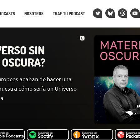
ODCASTS
NOSOTROS
TRAE TU PODCAST
VERSO SIN
 OSCURA?
uropeos acaban de hacer una
uestra cómo sería un Universo
ra