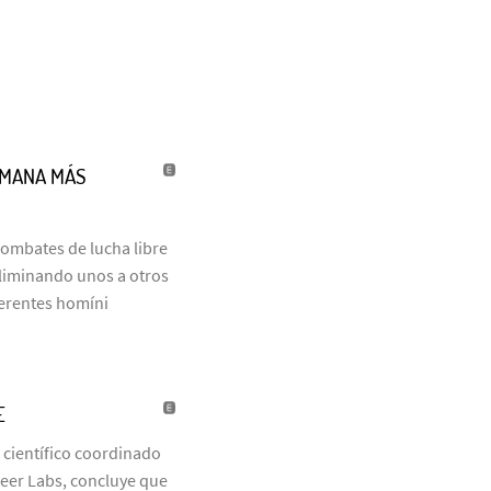
UMANA MÁS
combates de lucha libre
eliminando unos a otros
ferentes homíni
E
 científico coordinado
neer Labs, concluye que