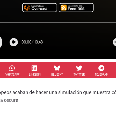
00:00
/
10:48
WHATSAPP
LINKEDIN
BLUESKY
TWITTER
TELEGRAM
opeos acaban de hacer una simulación que muestra c
ia oscura