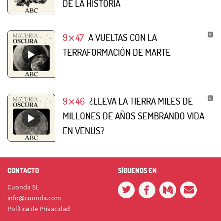
DE LA HISTORIA
9⨯47
A VUELTAS CON LA
TERRAFORMACIÓN DE MARTE
9⨯46
¿LLEVA LA TIERRA MILES DE
MILLONES DE AÑOS SEMBRANDO VIDA
EN VENUS?
CONTACTO
SÍGUENOS EN
Cuonda SL
info@cuonda.com
Política de Privacidad