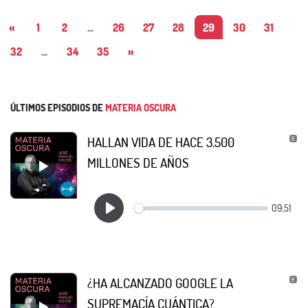
«
1
2
...
26
27
28
29
30
31
32
...
34
35
»
ÚLTIMOS EPISODIOS DE
MATERIA OSCURA
HALLAN VIDA DE HACE 3.500
MILLONES DE AÑOS
¿HA ALCANZADO GOOGLE LA
SUPREMACÍA CUÁNTICA?