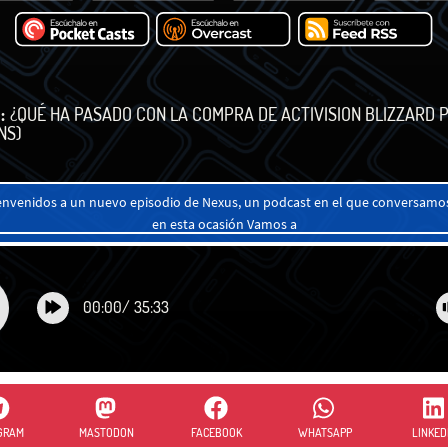
:
¿QUÉ HA PASADO CON LA COMPRA DE ACTIVISION BLIZZARD 
NS)
ienvenidos a un nuevo episodio de Nexus, un podcast en el que conversamos
en esta ocasión Vamos a
00:00
/
35:33
GRAM
MASTODON
FACEBOOK
WHATSAPP
LINKED