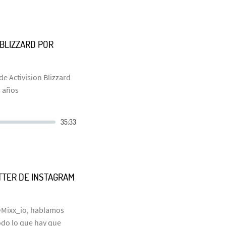
 BLIZZARD POR
e Activision Blizzard
s años
TTER DE INSTAGRAM
 @Mixx_io, hablamos
todo lo que hay que