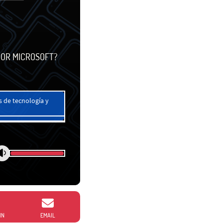
POR MICROSOFT?
 de tecnología y
IN
EMAIL