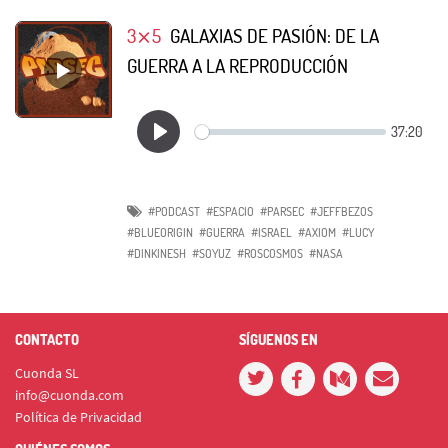
3⨯5
GALAXIAS DE PASIÓN: DE LA
GUERRA A LA REPRODUCCIÓN
#PODCAST
#ESPACIO
#PARSEC
#JEFFBEZOS
#BLUEORIGIN
#GUERRA
#ISRAEL
#AXIOM
#LUCY
#DINKINESH
#SOYUZ
#ROSCOSMOS
#NASA
CONTACTO
SÍGUENOS EN
Cuonda SL
info@cuonda.com
Política de Privacidad