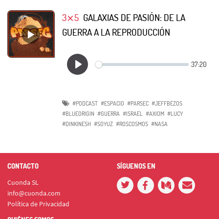
3⨯5
GALAXIAS DE PASIÓN: DE LA
GUERRA A LA REPRODUCCIÓN
#PODCAST
#ESPACIO
#PARSEC
#JEFFBEZOS
#BLUEORIGIN
#GUERRA
#ISRAEL
#AXIOM
#LUCY
#DINKINESH
#SOYUZ
#ROSCOSMOS
#NASA
CONTACTO
SÍGUENOS EN
Cuonda SL
info@cuonda.com
Política de Privacidad