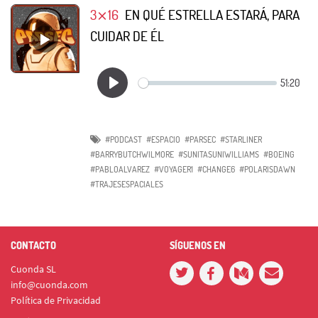
3⨯16
EN QUÉ ESTRELLA ESTARÁ, PARA
CUIDAR DE ÉL
#PODCAST
#ESPACIO
#PARSEC
#STARLINER
#BARRYBUTCHWILMORE
#SUNITASUNIWILLIAMS
#BOEING
#PABLOALVAREZ
#VOYAGER1
#CHANGE6
#POLARISDAWN
#TRAJESESPACIALES
CONTACTO
SÍGUENOS EN
Cuonda SL
info@cuonda.com
Política de Privacidad