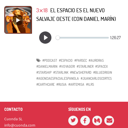
3⨯18
EL ESPACIO ES EL NUEVO
SALVAJE OESTE (CON DANIEL MARÍN)
#PODCAST
#ESPACIO
#PARSEC
#AURORAS
#DANIELMARIN
#VOYAGER1
#STARLINER
#SPACEX
#STARSHIP
#STARLINK
#NEWSHEPARD
#BLUEORIGIN
#AGENCIAESPACIALESPANOLA
#JUANCARLOSCORTES
#EARTHCARE
#RUSIA
#ARTEMISA
#ILRS
CONTACTO
SÍGUENOS EN
Cuonda SL
info@cuonda.com