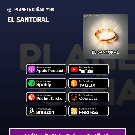
PLANETA CUÑAO #198
EL SANTORAL
En el episodio ciento noventa y ocho de Planeta