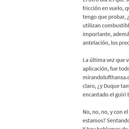
fricción en vuelo, 
tengo que probar, 
utilizan combustibl
importante, además
antelación, los pre
La última vez que v
aplicación, fue to
mirandolufthansa.c
claro, ¿y Duque tam
encantado el guiri
No, no, no, y con 
estamos? Sentando,
Y hoy hablamos de 