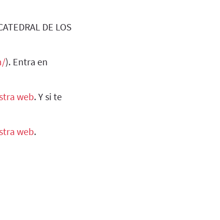
A CATEDRAL DE LOS
m/
). Entra en
stra web
. Y si te
stra web
.