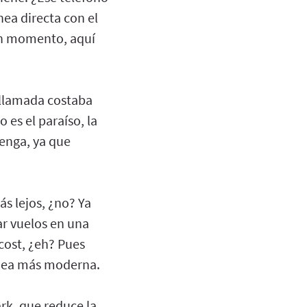
ínea directa con el
 Un momento, aquí
 llamada costaba
 es el paraíso, la
venga, ya que
s lejos, ¿no? Ya
r vuelos en una
cost, ¿eh? Pues
línea más moderna.
ark, que reduce la