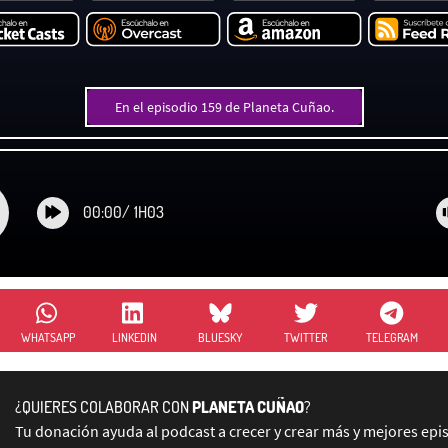
En el episodio 159 de Planeta Cuñao.
00:00
/
1H03
WHATSAPP
LINKEDIN
BLUESKY
TWITTER
TELEGRAM
¿QUIERES COLABORAR CON
PLANETA CUÑAO
?
Tu donación ayuda al podcast a crecer y crear más y mejores epi