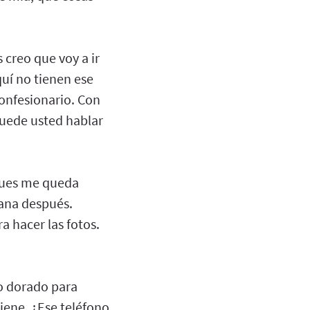
 creo que voy a ir
quí no tienen ese
confesionario. Con
 puede usted hablar
 pues me queda
mana después.
 hacer las fotos.
no dorado para
tiene. ¿Ese teléfono