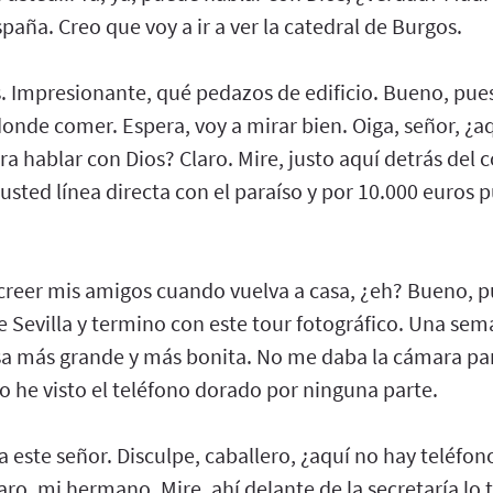
paña. Creo que voy a ir a ver la catedral de Burgos.
. Impresionante, qué pedazos de edificio. Bueno, pues
onde comer. Espera, voy a mirar bien. Oiga, señor, ¿a
a hablar con Dios? Claro. Mire, justo aquí detrás del 
 usted línea directa con el paraíso y por 10.000 euros
a creer mis amigos cuando vuelva a casa, ¿eh? Bueno,
 de Sevilla y termino con este tour fotográfico. Una se
a más grande y más bonita. No me daba la cámara para
o he visto el teléfono dorado por ninguna parte.
a este señor. Disculpe, caballero, ¿aquí no hay teléfo
aro, mi hermano. Mire, ahí delante de la secretaría lo 