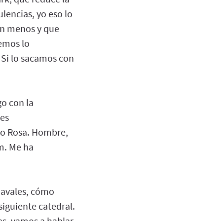
ulencias, yo eso lo
an menos y que
vemos lo
 Si lo sacamos con
go con la
 es
ro Rosa. Hombre,
om. Me ha
havales, cómo
iguiente catedral.
s, vamos a hablar.