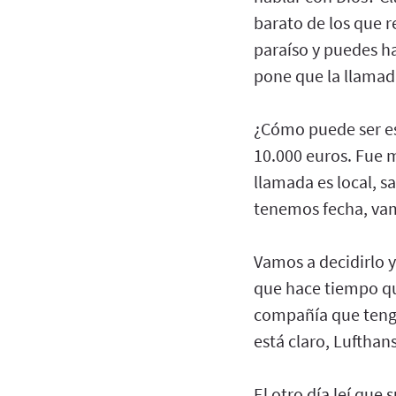
barato de los que re
paraíso y puedes h
pone que la llamad
¿Cómo puede ser es
10.000 euros. Fue m
llamada es local, s
tenemos fecha, va
Vamos a decidirlo y
que hace tiempo qu
compañía que tenga
está claro, Luftha
El otro día leí que