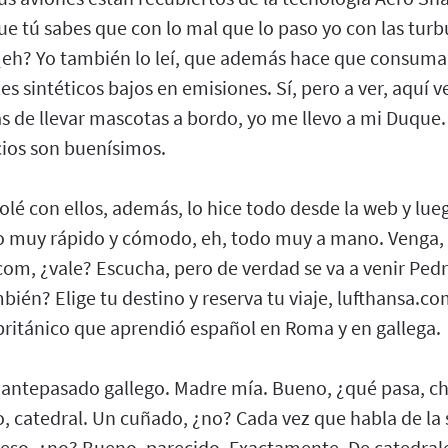
que tú sabes que con lo mal que lo paso yo con las turb
¿eh? Yo también lo leí, que además hace que consum
es sintéticos bajos en emisiones. Sí, pero a ver, aquí 
 de llevar mascotas a bordo, yo me llevo a mi Duque.
cios son buenísimos.
olé con ellos, además, lo hice todo desde la web y lue
do muy rápido y cómodo, eh, todo muy a mano. Venga,
om, ¿vale? Escucha, pero de verdad se va a venir Ped
bién? Elige tu destino y reserva tu viaje, lufthansa.c
 británico que aprendió español en Roma y en gallega.
el antepasado gallego. Madre mía. Bueno, ¿qué pasa, c
 catedral. Un cuñado, ¿no? Cada vez que habla de la s
eso, ¿no? Bueno, parecido. Exactamente. De catedrale