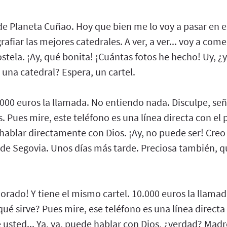
de Planeta Cuñao. Hoy que bien me lo voy a pasar en es
afiar las mejores catedrales. A ver, a ver... voy a com
ela. ¡Ay, qué bonita! ¡Cuántas fotos he hecho! Uy, ¿
una catedral? Espera, un cartel.
0.000 euros la llamada. No entiendo nada. Disculpe, señ
. Pues mire, este teléfono es una línea directa con el 
hablar directamente con Dios. ¡Ay, no puede ser! Cre
al de Segovia. Unos días más tarde. Preciosa también, 
dorado! Y tiene el mismo cartel. 10.000 euros la llamada
qué sirve? Pues mire, ese teléfono es una línea directa 
usted... Ya, ya, puede hablar con Dios, ¿verdad? Madr