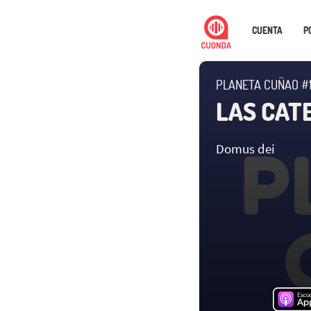
CUENTA
P
PLANETA CUÑAO #
LAS CAT
Domus dei