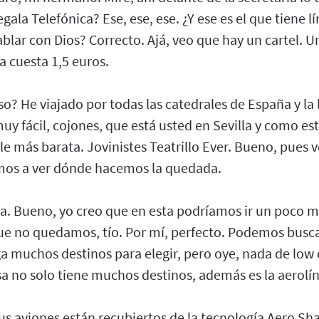
gala Telefónica? Ese, ese, ese. ¿Y ese es el que tiene l
ablar con Dios? Correcto. Ajá, veo que hay un cartel.
a cuesta 1,5 euros.
o? He viajado por todas las catedrales de España y la
uy fácil, cojones, que está usted en Sevilla y como esto
ale más barata. Jovinistes Teatrillo Ever. Bueno, pues 
mos a ver dónde hacemos la quedada.
a. Bueno, yo creo que en esta podríamos ir un poco má
e no quedamos, tío. Por mí, perfecto. Podemos busca
 muchos destinos para elegir, pero oye, nada de low 
nsa no solo tiene muchos destinos, además es la aero
 sus aviones están recubiertos de la tecnología Aero Sh