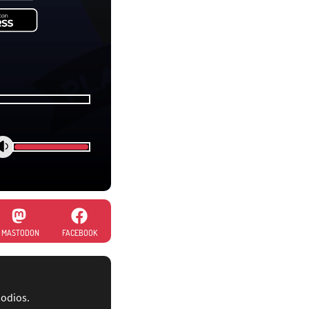
MASTODON
FACEBOOK
sodios.