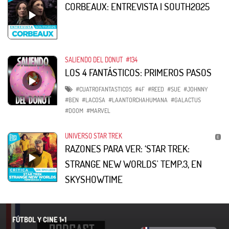
CORBEAUX: ENTREVISTA | SOUTH2025
SALIENDO DEL DONUT
#134
LOS 4 FANTÁSTICOS: PRIMEROS PASOS
#CUATROFANTASTICOS
#4F
#REED
#SUE
#JOHNNY
#BEN
#LACOSA
#LAANTORCHAHUMANA
#GALACTUS
#DOOM
#MARVEL
UNIVERSO STAR TREK
RAZONES PARA VER: ‘STAR TREK:
STRANGE NEW WORLDS' TEMP.3, EN
SKYSHOWTIME
FÚTBOL Y CINE 1×1