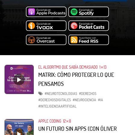
EL ALGORITMO QUE SABÍA DEMASIADO
1⨯13
MATRIX: CÓMO PROTEGER LO QUE
PENSAMOS
#NEUROTECNOLOGIAS
#DERECHOS
#DERECHOSDIGITALES
#NEUROCIENCIA
#IA
#INTELIGENCIAARTIFICIAL
APPLE CODING
12⨯8
UN FUTURO SIN APPS (CON ÓLIVER