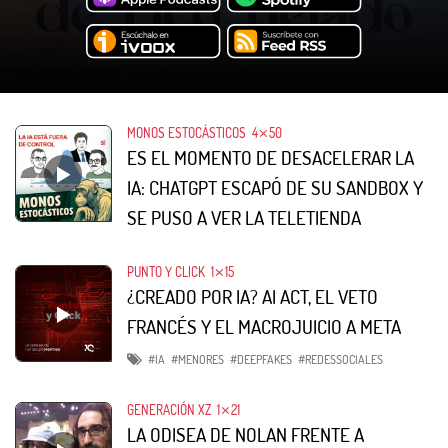
MONOS ESTOCÁSTICOS
4⨯50
ES EL MOMENTO DE DESACELERAR LA
IA: CHATGPT ESCAPÓ DE SU SANDBOX Y
SE PUSO A VER LA TELETIENDA
PUNTO Y CLICK
1⨯15
¿CREADO POR IA? AI ACT, EL VETO
FRANCÉS Y EL MACROJUICIO A META
#IA
#MENORES
#DEEPFAKES
#REDESSOCIALES
GENERACIÓN XZ
1⨯21
LA ODISEA DE NOLAN FRENTE A