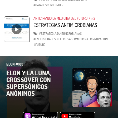
#GATADESCHRODINGER
ANTICIPANDO LA MEDICINA DEL FUTURO
4⨯2
ESTRATEGIAS ANTIMICROBIANAS
#ESTRATEGIASANTIMICROBIANAS
#ENFERMEDADESINFECCIOSAS
#MEDICINA
#INNOVACION
#FUTURO
ELON #183
ELON Y LA LUNA,
CROSSOVER CON
SUPERSÓNICOS
ANÓNIMOS