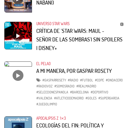
NABANI)
UNIVERSO STAR WARS
CRÍTICA DE 'STAR WARS: MAUL -
SEÑOR DE LAS SOMBRAS'| SIN SPOILERS
| DISNEY+
EL PELAO
A MI MANERA, POR GASPAR ROSETY
#GASPARROSETY
#RADIO
#FUTBOL
#COPE
#ONDACERO
#RADIOVOZ
#SOMOSRADIO
#REALMADRID
#SELECCIONESPANOLA
#BARCELONA
#DEPORTIVO
#VALENCIA
#ATLETICODEMADRID
#GOLES
#SUPERGARCIA
#JUEGOLIMPIO
APOCALIPSIS Z
1⨯3
ECOLOGÍAS DEL FIN: POLÍTICA Y