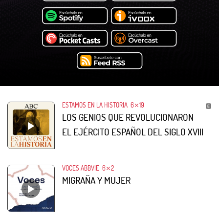
ESTAMOS EN LA HISTORIA
6⨯19
LOS GENIOS QUE REVOLUCIONARON
EL EJÉRCITO ESPAÑOL DEL SIGLO XVIII
VOCES ABBVIE
6⨯2
MIGRAÑA Y MUJER