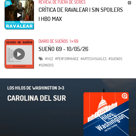
REVIEW, DE FUERA DE SERIES
CRÍTICA DE RAVALEAR | SIN SPOILERS
| HBO MAX
DIARIO DE SUEÑOS
1⨯69
SUEÑO 69 - 10/05/26
#VOZ
#PERFORMANCE
#ARTESVISUALES
#SUENOS
#SONIDOS
LOS HILOS DE WASHINGTON 3×3
CAROLINA DEL SUR