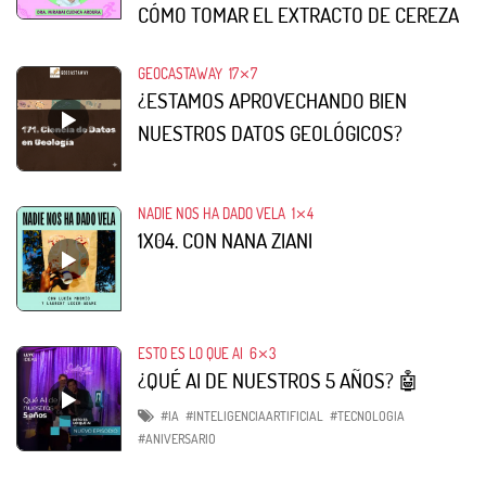
CÓMO TOMAR EL EXTRACTO DE CEREZA
GEOCASTAWAY
17⨯7
¿ESTAMOS APROVECHANDO BIEN
NUESTROS DATOS GEOLÓGICOS?
NADIE NOS HA DADO VELA
1⨯4
1X04. CON NANA ZIANI
ESTO ES LO QUE AI
6⨯3
¿QUÉ AI DE NUESTROS 5 AÑOS? 🤖
#IA
#INTELIGENCIAARTIFICIAL
#TECNOLOGIA
#ANIVERSARIO