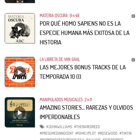
MATERIA OSCURA
9⨯48
POR QUÉ HOMO SAPIENS NO ES LA
ESPECIE HUMANA MÁS EXITOSA DE LA
HISTORIA
LA LIBRETA DE VAN GAAL
LAS MEJORES BONUS TRACKS DE LA
TEMPORADA 10 (I)
MANIPULADOS MUSICALES
2⨯11
AMAZING STORIES... RAREZAS Y OLVIDOS
IMPERDONABLES
#JOHNWILLIAMS
#THERAREBREED
#PRESUMEDINNOCENT
#FAMILYPLOT
#ROSEWOOD
#TINTIN
#BORNONTHEFOURTHOFJULY
#ALWAYS
#THEPATRIOT