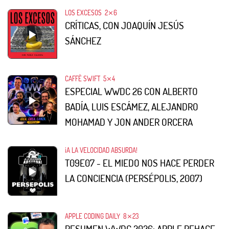
LOS EXCESOS
2⨯6
CRÍTICAS, CON JOAQUÍN JESÚS
SÁNCHEZ
CAFFÈ SWIFT
5⨯4
ESPECIAL WWDC 26 CON ALBERTO
BADÍA, LUIS ESCÁMEZ, ALEJANDRO
MOHAMAD Y JON ANDER ORCERA
¡A LA VELOCIDAD ABSURDA!
T09E07 - EL MIEDO NOS HACE PERDER
LA CONCIENCIA (PERSÉPOLIS, 2007)
APPLE CODING DAILY
8⨯23
RESUMEN WWDC 2026: APPLE REHACE