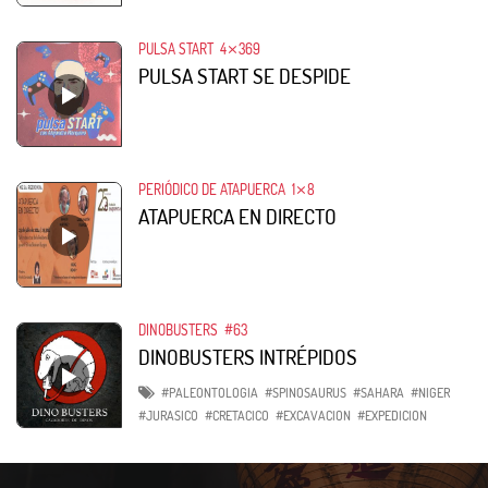
PULSA START
4⨯369
PULSA START SE DESPIDE
PERIÓDICO DE ATAPUERCA
1⨯8
ATAPUERCA EN DIRECTO
DINOBUSTERS
#63
DINOBUSTERS INTRÉPIDOS
#PALEONTOLOGIA
#SPINOSAURUS
#SAHARA
#NIGER
#JURASICO
#CRETACICO
#EXCAVACION
#EXPEDICION