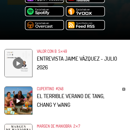
VALOR CON B
5⨯49
ENTREVISTA JAIME VÁZQUEZ - JULIO
2026
CUPERTINO
#248
EL TERRIBLE VERANO DE TANG,
CHANG Y WANG
MARGEN DE MANIOBRA
2⨯7