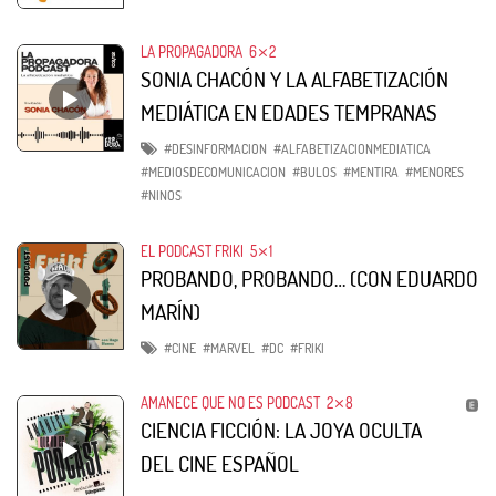
LA PROPAGADORA
6⨯2
SONIA CHACÓN Y LA ALFABETIZACIÓN
MEDIÁTICA EN EDADES TEMPRANAS
#DESINFORMACION
#ALFABETIZACIONMEDIATICA
#MEDIOSDECOMUNICACION
#BULOS
#MENTIRA
#MENORES
#NINOS
EL PODCAST FRIKI
5⨯1
PROBANDO, PROBANDO… (CON EDUARDO
MARÍN)
#CINE
#MARVEL
#DC
#FRIKI
AMANECE QUE NO ES PODCAST
2⨯8
CIENCIA FICCIÓN: LA JOYA OCULTA
DEL CINE ESPAÑOL