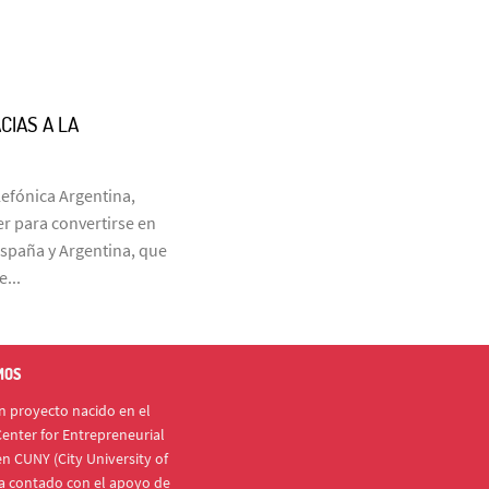
CIAS A LA
lefónica Argentina,
r para convertirse en
España y Argentina, que
...
MOS
 proyecto nacido en el
enter for Entrepreneurial
n CUNY (City University of
a contado con el apoyo de