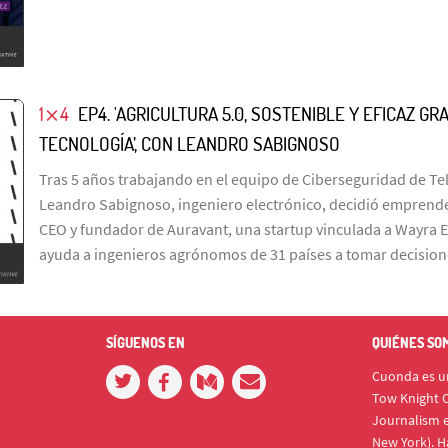
1⨯4
EP4. 'AGRICULTURA 5.0, SOSTENIBLE Y EFICAZ GRA
TECNOLOGÍA’, CON LEANDRO SABIGNOSO
Tras 5 años trabajando en el equipo de Ciberseguridad de Te
Leandro Sabignoso, ingeniero electrónico, decidió emprende
CEO y fundador de Auravant, una startup vinculada a Wayra 
ayuda a ingenieros agrónomos de 31 países a tomar decisione
SÍGUENOS EN
QUIÉNES SO
Cuonda es un
Tow Knight C
Journalism e
New York). H