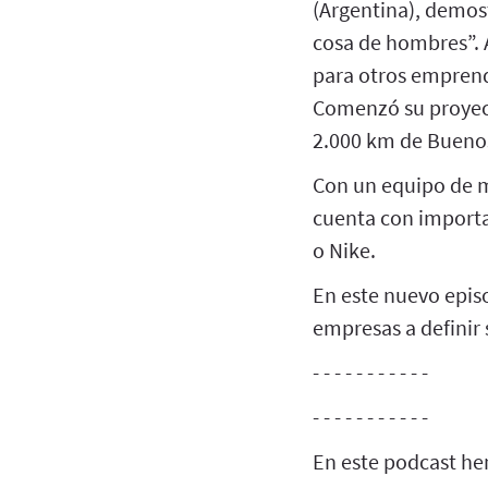
(Argentina), demost
cosa de hombres”. 
para otros emprend
Comenzó su proyect
2.000 km de Buenos
Con un equipo de má
cuenta con importa
o Nike.
En este nuevo episo
empresas a definir
- - - - - - - - - - -
- - - - - - - - - - -
En este podcast he