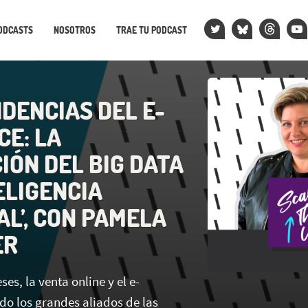
ODCASTS
NOSOTROS
TRAE TU PODCAST
NDENCIAS DEL E-
E: LA
IÓN DEL BIG DATA
ELIGENCIA
AL’, CON PAMELA
ER
es, la venta online y el e-
o los grandes aliados de las