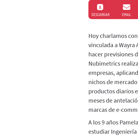
DESCARGAR
EMAIL
Hoy charlamos con 
vinculada a Wayra 
hacer previsiones d
Nubimetrics realiz
empresas, aplicando
nichos de mercado g
productos diarios 
meses de antelació
marcas de e-commerc
A los 9 años Pamela
estudiar Ingenierí