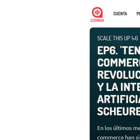
CUENTA
P
SCALE THIS UP 1×6
EP6. 'TE
COMMERC
REVOLUC
Y LA INT
ARTIFICI
SCHEUR
En los últimos mes
commerce han sid