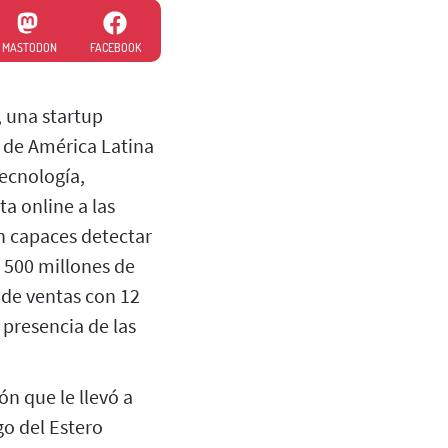
MASTODON
FACEBOOK
 una startup
 de América Latina
tecnología,
a online a las
on capaces detectar
e 500 millones de
 de ventas con 12
presencia de las
n que le llevó a
go del Estero