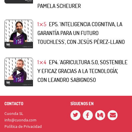
PAMELA SCHEURER
1⨯5
EP5. 'INTELIGENCIA COGNITIVA, LA
GARANTÍA PARA UN FUTURO
TOUCHLESS', CON JESÚS PÉREZ-LLANO
1⨯4
EP4. 'AGRICULTURA 5.0, SOSTENIBLE
Y EFICAZ GRACIAS A LA TECNOLOGÍA’,
CON LEANDRO SABIGNOSO
CONTACTO
SÍGUENOS EN
Cuonda SL
info@cuonda.com
Política de Privacidad