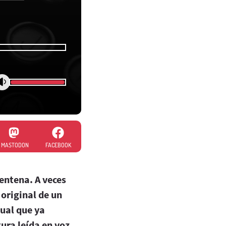
MASTODON
FACEBOOK
entena. A veces
 original de un
gual que ya
tura leída en voz