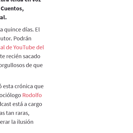
 Cuentos,
al.
 quince días. El
autor. Podrán
nal de YouTube del
te recién sacado
 orgullosos de que
ó esta crónica que
 sociólogo
Rodolfo
dcast está a cargo
as tan raras,
rar la ilusión