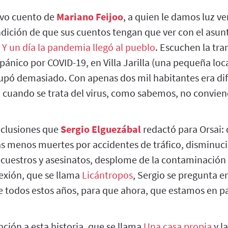
vo cuento de
Mariano Feijoo
, a quien le damos luz ve
dición de que sus cuentos tengan que ver con el asun
a
Y un día la pandemia llegó al pueblo
. Escuchen la tr
nico por COVID-19, en Villa Jarilla (una pequeña loca
upó demasiado. Con apenas dos mil habitantes era difí
 cuando se trata del virus, como sabemos, no conviene
nclusiones que
Sergio Elguezábal
redactó para Orsai: 
s menos muertes por accidentes de tráfico, disminució
ecuestros y asesinatos, desplome de la contaminación 
exión, que se llama
Licántropos
, Sergio se pregunta 
e todos estos años, para que ahora, que estamos en p
ción a esta historia, que se llama
Una casa propia
y l