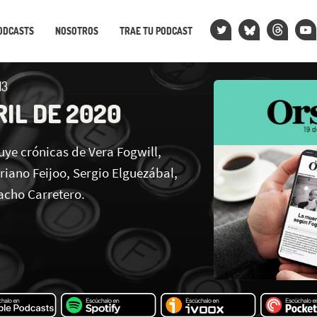
ODCASTS
NOSOTROS
TRAE TU PODCAST
13
RIL DE 2020
uye crónicas de Vera Fogwill,
ano Feijoo, Sergio Elguezábal,
acho Carretero.