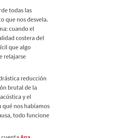
rde todas las
to que nos desvela.
ama: cuando el
lidad costera del
cil que algo
 relajarse
drástica reducción
n brutal de la
acústica y el
en qué nos habíamos
ausa, todo funcione
a cuenta
Ana