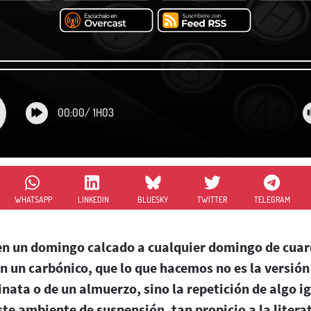
00:00
/
1H03
WHATSAPP
LINKEDIN
BLUESKY
TWITTER
TELEGRAM
en un domingo calcado a cualquier domingo de cuar
n un carbónico, que lo que hacemos no es la versión
nata o de un almuerzo, sino la repetición de algo i
ste ambiente de suspensión, tan propicio a la litera