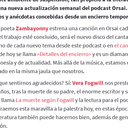
una nueva actualización semanal del podcast Orsai.
es y anécdotas concebidas desde un encierro tempor
o poeta
Zambayonny
estrena una canción en Orsai cada
l trabajo esté concluido, será el nuevo disco del cant
reno de cada nuevo tema desde este podcast o en
el ca
 de hoy se llama
«Detalles del encierro»
y es un diaman
poesía y de actualidad. Más allá de la música, estamos
do en la misma jaula que nosotros.
que sentirnos agradecidos? Sí:
Vera Fogwill
nos prest
años, tras la muerte de su padre, el enorme escritor y
e llama
La muerte según Fogwill
y la lectura para el po
Traemos esta maravilla a la palestra hoy, en estas époc
teratura también puede hacernos bien, además de gene
ión.