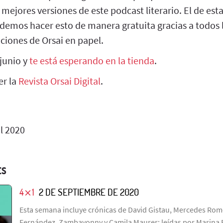
 mejores versiones de este podcast literario. El de est
emos hacer esto de manera gratuita gracias a todos
iciones de Orsai en papel.
junio y
te está esperando en la tienda
.
er la
Revista Orsai Digital
.
l 2020
ES
4⨯1
2 DE SEPTIEMBRE DE 2020
Esta semana incluye crónicas de David Gistau, Mercedes Rom
Fernández, Zambayonny y Camila Maurer; leídas por Marina Be