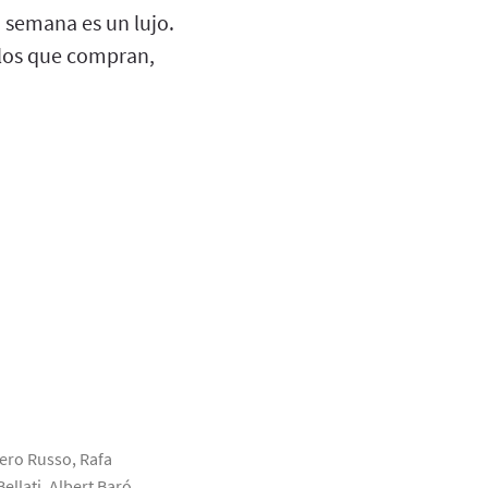
a semana es un lujo.
 los que compran,
ero Russo, Rafa
llati, Albert Baró,