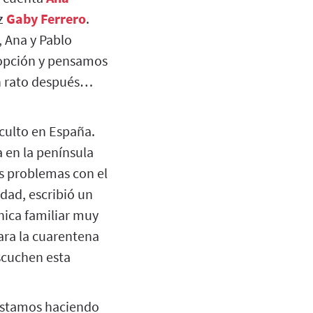
iz
Gaby Ferrero
.
, Ana y Pablo
dopción y pensamos
un rato después…
culto en España.
a en la península
s problemas con el
dad, escribió un
nica familiar muy
ara la cuarentena
scuchen esta
 Estamos haciendo