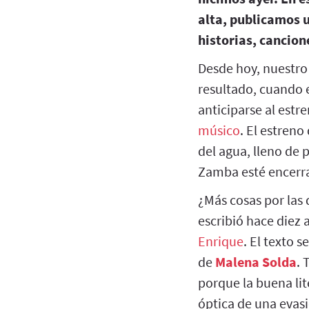
alta, publicamos 
historias, cancion
Desde hoy, nuestr
resultado, cuando e
anticiparse al est
músico
. El estreno
del agua, lleno de 
Zamba esté encerra
¿Más cosas por las 
escribió hace diez 
Enrique
. El texto s
de
Malena Solda
. 
porque la buena li
óptica de una evas