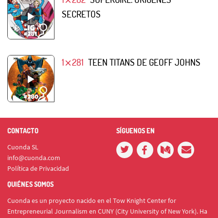
SECRETOS
1⨯281
TEEN TITANS DE GEOFF JOHNS
CONTACTO
SÍGUENOS EN
Cuonda SL
info@cuonda.com
Política de Privacidad
QUIÉNES SOMOS
Cuonda es un proyecto nacido en el Tow Knight Center for
Entrepreneurial Journalism en CUNY (City University of New York). Ha