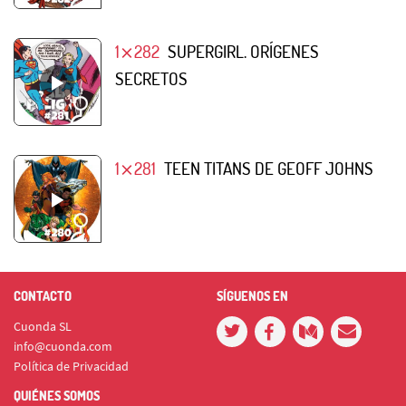
1⨯282
SUPERGIRL. ORÍGENES
SECRETOS
1⨯281
TEEN TITANS DE GEOFF JOHNS
CONTACTO
SÍGUENOS EN
Cuonda SL
info@cuonda.com
Política de Privacidad
QUIÉNES SOMOS