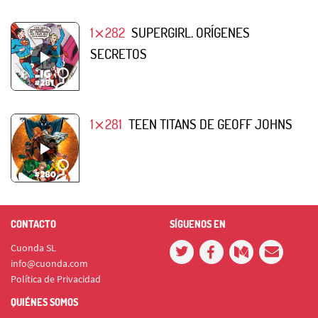
1⨯282
SUPERGIRL. ORÍGENES
SECRETOS
1⨯281
TEEN TITANS DE GEOFF JOHNS
CONTACTO
SÍGUENOS EN
Cuonda SL
info@cuonda.com
Política de Privacidad
QUIÉNES SOMOS