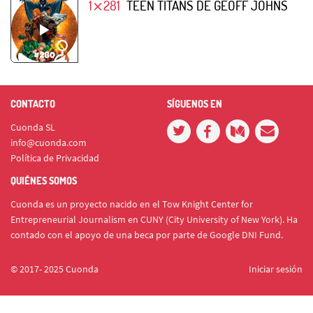
1⨯281
TEEN TITANS DE GEOFF JOHNS
CONTACTO
SÍGUENOS EN
Cuonda SL
info@cuonda.com
Política de Privacidad
QUIÉNES SOMOS
Cuonda es un proyecto nacido en el Tow Knight Center for
Entrepreneurial Journalism en CUNY (City University of New York). Ha
contado con el apoyo de una beca por parte de Google DNI Fund.
© 2017- 2025 Cuonda
Iniciar sesión