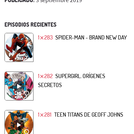
EPISODIOS RECIENTES
1⨯283
SPIDER-MAN - BRAND NEW DAY
1⨯282
SUPERGIRL. ORÍGENES
SECRETOS
1⨯281
TEEN TITANS DE GEOFF JOHNS