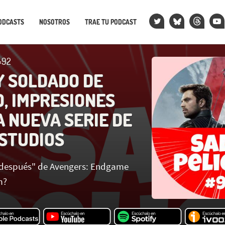
ODCASTS
NOSOTROS
TRAE TU PODCAST
×92
Y SOLDADO DE
O, IMPRESIONES
A NUEVA SERIE DE
STUDIOS
 después" de Avengers: Endgame
m?