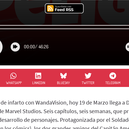
00:00
/
46:26
WHATSAPP
LINKEDIN
BLUESKY
TWITTER
TELEGRAM
de infarto con WandaVision, hoy 19 de Marzo llega a 
 de Marvel Studios. Seis capítulos, seis semanas, que 
esarrollo de personajes. Protagonizada por el Soldado
en los cómics), los dos grandes amigos del Capitán Am