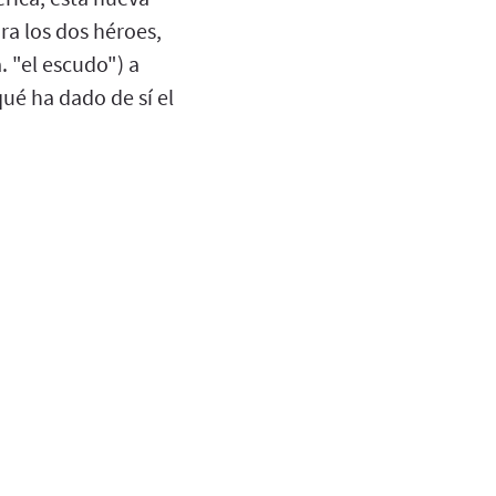
a los dos héroes,
. "el escudo") a
ué ha dado de sí el