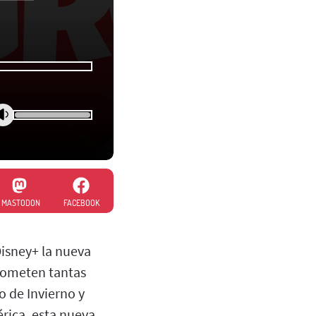
MASTODON
FACEBOOK
Disney+ la nueva
prometen tantas
 de Invierno y
érica, esta nueva