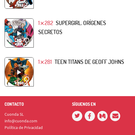
1⨯282
SUPERGIRL. ORÍGENES
SECRETOS
1⨯281
TEEN TITANS DE GEOFF JOHNS
CONTACTO
SÍGUENOS EN
Cuonda SL
info@cuonda.com
Política de Privacidad