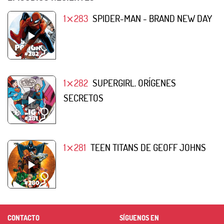
1⨯283
SPIDER-MAN - BRAND NEW DAY
1⨯282
SUPERGIRL. ORÍGENES
SECRETOS
1⨯281
TEEN TITANS DE GEOFF JOHNS
CONTACTO
SÍGUENOS EN