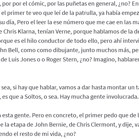
 por por el cómic, por las puñetas en general, ¿no? En 
 el primer te veo que leí de la patrulla, ya había empe
u día, Pero el leer la ese número que me cae en las ma
e Chris Klarna, tenían Verne, porque hablamos de la de
orque es el hilo conductor de todo ello, pero ahí inte
ohn Bell, como como dibujante, junto muchos más, p
la de Luis Jones o o Roger Stern, ¿no? Imagino, habla
 sea, si hay que hablar, vamos a dar hasta montar un t
 es que a Soltos, o sea. Hay mucha gente involucrada.
a esta gente. Pero en concreto, el primer pedo que de 
 la etapa de John Bernie, de Chris Clermont, y dije, va
yendo el resto de mi vida, ¿no?