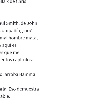
lla x de Chris
aul Smith, de John
, compañía, ¿no?
samal hombre mata,
y aquí es
tes que me
entos capítulos.
no, arroba Bamma
arla. Eso demuestra
able.