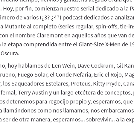
 Hoy, por fin, comienza nuestro serial dedicado a la Pa
imero de varios (¿3? ¿4?) podcast dedicados a analiza
a Mutante al completo (series regular, spin-offs, tie-in
con el nombre Claremont en aquellos años que van del 
 la etapa comprendida entre el Giant-Size X-Men de 19
 Oscura.
smo, hoy hablamos de Len Wein, Dave Cockrum, Gil Ka
ueno, Fuego Solar, el Conde Nefaria, Eric el Rojo, Ma
ar, los Saqueadores Estelares, Proteus, Kitty Pryde, C
nfernal, Terry Austin y un largo etcétera de conceptos,
nos detenemos para regocijo propio y, esperamos, que 
a llamándonos como nos llamamos, nos embarcamos e
ser de otra manera, esperamos... sobrevivir... a la ex