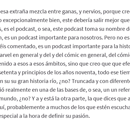
s esa extraña mezcla entre ganas, y nervios, porque cr
 excepcionalmente bien, este debería salir mejor que
 es el podcast, o sea, este podcast toma su nombre de
, es un podcast importante para nosotros. Pero no es 
s comentado, es un podcast importante para la histo
rvel en general y del y del cómic en general, del cómi
enido a esos a esos ámbitos, sino que creo que que ef
 setenta y principios de los años noventa, todo ese tie
on su su gran historia río, ¿no? Truncada y con difere
tió realmente en una de las bases de, o sea, un un refe
 mundo, ¿no? Y a y está la otra parte, la que dices que 
uí, probablemente a muchos de los que estén escuch
special a la hora de definir su pasión.