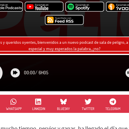
s y queridos oyentes, bienvenidos a un nuevo podcast de sala de peligro, 
especial y muy esperados la palabra, ¿no?
00:00
/
6H05
WHATSAPP
LINKEDIN
BLUESKY
TWITTER
TELEGRAM
e mucho tiempo, nervios y ganas, ha llegado el día qu