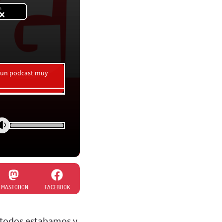
a un podcast muy
MASTODON
FACEBOOK
e todos estabamos y