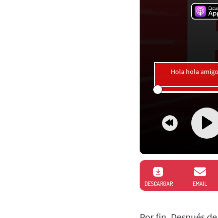
Hola hola amigo
DESCARGAR
EMAIL
Por fin. Después d