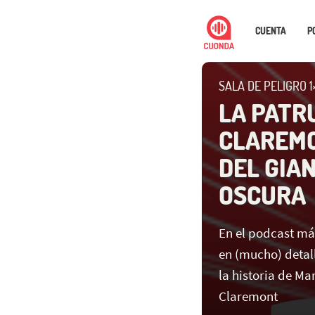
CUENTA
P
SALA DE PELIGRO 1
LA PATR
CLAREMON
DEL GIAN
OSCURA
En el podcast má
en (mucho) detal
la historia de Ma
Claremont