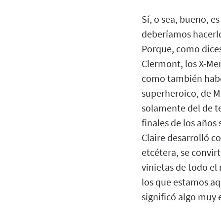
Sí, o sea, bueno, e
deberíamos hacerlo
Porque, como dices,
Clermont, los X-Men
como también habéi
superheroico, de Ma
solamente del de t
finales de los años
Claire desarrolló c
etcétera, se convir
vinietas de todo el
los que estamos aq
significó algo muy e