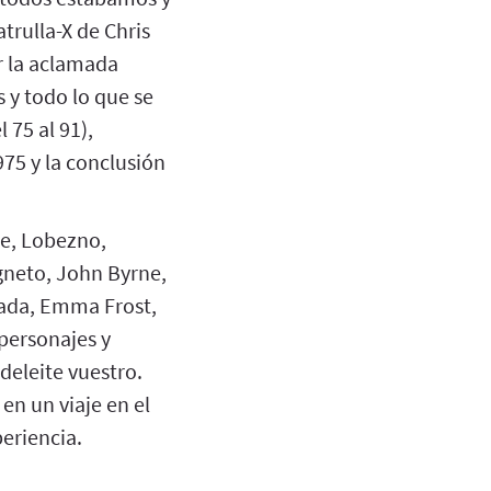
trulla-X de Chris
r la aclamada
s y todo lo que se
75 al 91),
75 y la conclusión
ne, Lobezno,
gneto, John Byrne,
anada, Emma Frost,
 personajes y
deleite vuestro.
n un viaje en el
periencia.