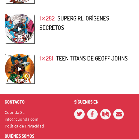
1⨯282
SUPERGIRL. ORÍGENES
SECRETOS
1⨯281
TEEN TITANS DE GEOFF JOHNS
CONTACTO
SÍGUENOS EN
Cuonda SL
info@cuonda.com
Política de Privacidad
QUIÉNES SOMOS