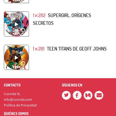
1⨯282
SUPERGIRL. ORÍGENES
SECRETOS
1⨯281
TEEN TITANS DE GEOFF JOHNS
CONTACTO
SÍGUENOS EN
Cuonda SL
info@cuonda.com
Política de Privacidad
QUIÉNES SOMOS