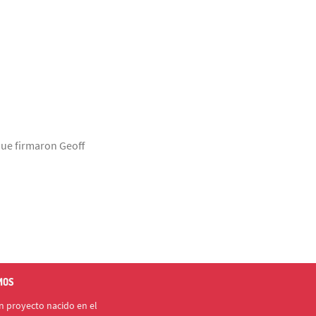
que firmaron Geoff
MOS
 proyecto nacido en el