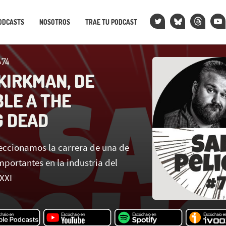
ODCASTS
NOSOTROS
TRAE TU PODCAST
×74
KIRKMAN, DE
BLE A THE
 DEAD
eccionamos la carrera de una de
mportantes en la industria del
 XXI