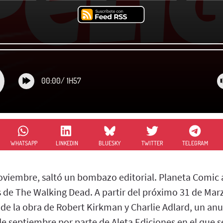
00:00
/
1H57
WHATSAPP
LINKEDIN
BLUESKY
TWITTER
TELEGRAM
Noviembre, saltó un bombazo editorial. Planeta Comic
s de The Walking Dead. A partir del próximo 31 de Mar
 de la obra de Robert Kirkman y Charlie Adlard, un a
de septiembre por parte de Aleta Ediciones en el que 