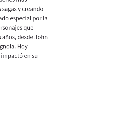
s sagas y creando
do especial por la
ersonajes que
s años, desde John
gnola. Hoy
s impactó en su