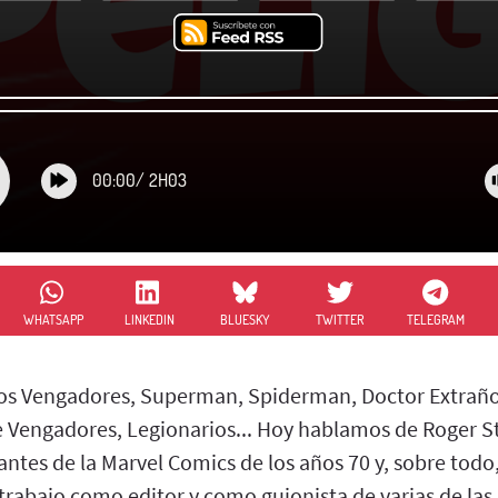
00:00
/
2H03
WHATSAPP
LINKEDIN
BLUESKY
TWITTER
TELEGRAM
os Vengadores, Superman, Spiderman, Doctor Extraño,
Vengadores, Legionarios... Hoy hablamos de Roger St
ntes de la Marvel Comics de los años 70 y, sobre todo
u trabajo como editor y como guionista de varias de las