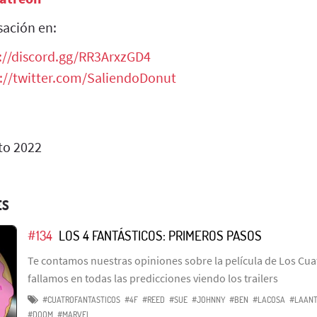
sación en:
://discord.gg/RR3ArxzGD4
://twitter.com/SaliendoDonut
to 2022
ES
#134
LOS 4 FANTÁSTICOS: PRIMEROS PASOS
Te contamos nuestras opiniones sobre la película de Los Cua
fallamos en todas las predicciones viendo los trailers
#CUATROFANTASTICOS
#4F
#REED
#SUE
#JOHNNY
#BEN
#LACOSA
#LAAN
#DOOM
#MARVEL