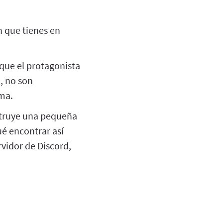
n que tienes en
 que el protagonista
5, no son
rma.
truye una pequeña
ué encontrar así
vidor de Discord,