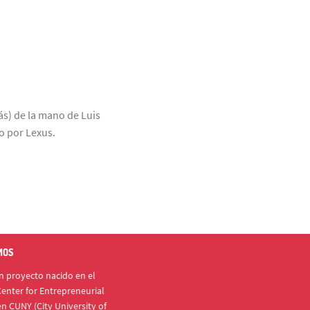
s) de la mano de Luis
o por Lexus.
MOS
 proyecto nacido en el
enter for Entrepreneurial
n CUNY (City University of