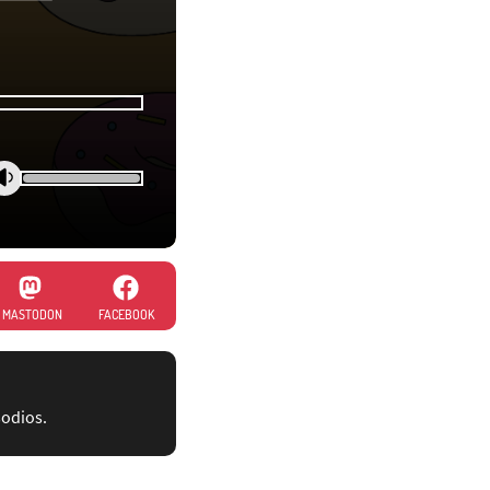
MASTODON
FACEBOOK
sodios.