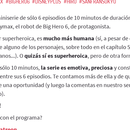
X
#BIGHERO6
#DISNEYPLUS
#HIRO
#SANFRANSOKYO
iniserie de sólo 6 episodios de 10 minutos de duració
ymax, el robot de Big Hero 6, de protagonista.
r superheroica, es
mucho más humana
(sí, a pesar de
e alguno de los personajes, sobre todo en el capítulo 
nos...). O
quizás sí es superheroica
, pero de otra fo
 sólo 10 minutos,
la serie es emotiva, preciosa
y cons
entre sus 6 episodios. Te contamos más de ella y de q
e una oportunidad (y luego la comentas en nuestro ser
o).
!
 con el programa?
Patreon