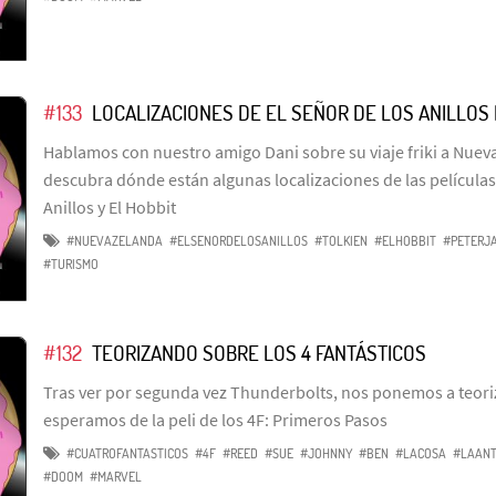
#133
LOCALIZACIONES DE EL SEÑOR DE LOS ANILLOS
Hablamos con nuestro amigo Dani sobre su viaje friki a Nuev
descubra dónde están algunas localizaciones de las películas
Anillos y El Hobbit
#NUEVAZELANDA
#ELSENORDELOSANILLOS
#TOLKIEN
#ELHOBBIT
#PETERJ
#TURISMO
#132
TEORIZANDO SOBRE LOS 4 FANTÁSTICOS
Tras ver por segunda vez Thunderbolts, nos ponemos a teori
esperamos de la peli de los 4F: Primeros Pasos
#CUATROFANTASTICOS
#4F
#REED
#SUE
#JOHNNY
#BEN
#LACOSA
#LAAN
#DOOM
#MARVEL