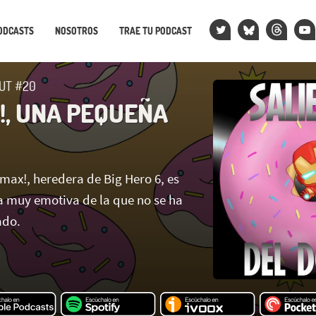
ODCASTS
NOSOTROS
TRAE TU PODCAST
UT #20
!, UNA PEQUEÑA
max!, heredera de Big Hero 6, es
 muy emotiva de la que no se ha
ado.