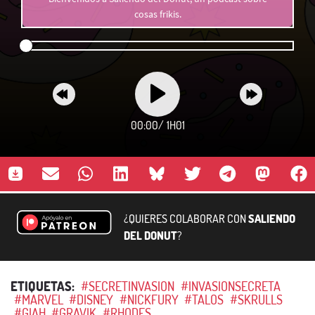
cosas frikis.
00:00
/
1H01
¿QUIERES COLABORAR CON
SALIENDO
DEL DONUT
?
ETIQUETAS:
#SECRETINVASION
#INVASIONSECRETA
#MARVEL
#DISNEY
#NICKFURY
#TALOS
#SKRULLS
#GIAH
#GRAVIK
#RHODES